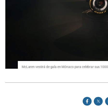
McLaren vestirá de gala en Mónaco para celebrar sus 1000