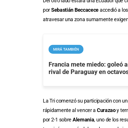
Del otro lado estará una Ecuador que co
por
Sebastián Beccacece
accedió a los
atravesar una zona sumamente exigen
MIRÁ TAMBIÉN
Francia mete miedo: goleó a
rival de Paraguay en octavos
La Tri comenzó su participación con un
rápidamente al vencer a
Curazao
y ter
por 2-1 sobre
Alemania
, uno de los re