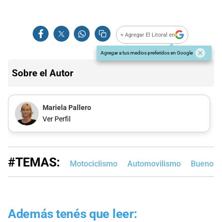
+ Agregar El Litoral en
Agregar a tus medios preferidos en Google
Sobre el Autor
Mariela Pallero
Ver Perfil
#TEMAS:
Motociclismo
Automovilismo
Buenos 
Además tenés que leer: