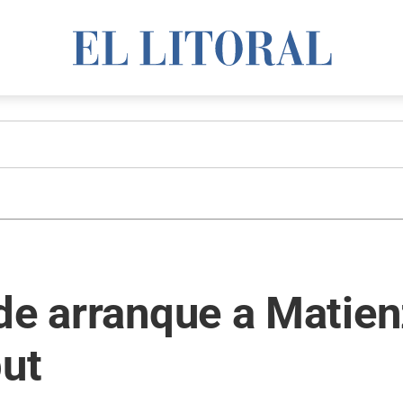
de arranque a Matien
but