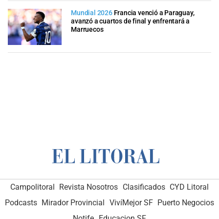
Mundial 2026
Francia venció a Paraguay,
avanzó a cuartos de final y enfrentará a
Marruecos
Campolitoral
Revista Nosotros
Clasificados
CYD Litoral
Podcasts
Mirador Provincial
VivíMejor SF
Puerto Negocios
Notife
Educacion SF