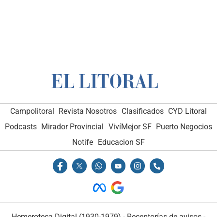
Campolitoral
Revista Nosotros
Clasificados
CYD Litoral
Podcasts
Mirador Provincial
VivíMejor SF
Puerto Negocios
Notife
Educacion SF
Hemeroteca Digital (1930-1979)
-
Receptorías de avisos
-