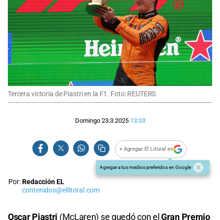
Tercera victoria de Piastri en la F1. Foto: REUTERS
Domingo 23.3.2025
13:03
+ Agregar El Litoral en
Agregar a tus medios preferidos en Google
Por:
Redacción EL
contenidos@ellitoral.com
Oscar Piastri
(
McLaren
) se quedó con el
Gran Premio