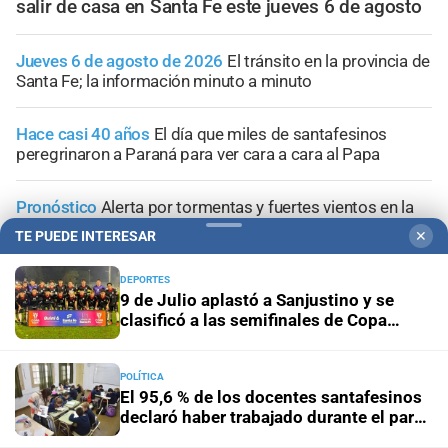
salir de casa en Santa Fe este jueves 6 de agosto
Jueves 6 de agosto de 2026
El tránsito en la provincia de
Santa Fe; la información minuto a minuto
Hace casi 40 años
El día que miles de santafesinos
peregrinaron a Paraná para ver cara a cara al Papa
Pronóstico
Alerta por tormentas y fuertes vientos en la
ciudad de Santa Fe
TE PUEDE INTERESAR
✕
Durante el Mes de las Infancias
La Fundación Mateo
DEPORTES
Esquivo y Grupo Triferto impulsan una campaña solidaria
9 de Julio aplastó a Sanjustino y se
para equipar su nueva ala y seguir acompañando a niños
clasificó a las semifinales de Copa
con cáncer
Santa Fe
POLÍTICA
El 95,6 % de los docentes santafesinos
declaró haber trabajado durante el paro
del 3 de agosto