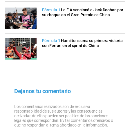
Fórmula 1
La FIA sancionó a Jack Doohan por
su choque en el Gran Premio de China
Fórmula 1
Hamilton suma su primera victoria
con Ferrari en el sprint de China
Dejanos tu comentario
Los comentarios realizados son de exclusiva
responsabilidad de sus autores y las consecuencias
derivadas de ellos pueden ser pasibles de las sanciones
legales que correspondan. Evitar comentarios ofensivos o
que no respondan al tema abordado en la información.