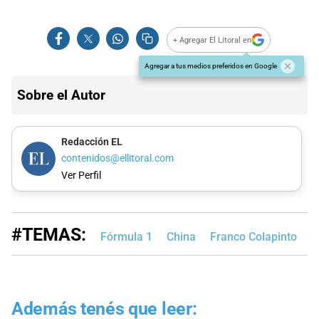
+ Agregar El Litoral en
Agregar a tus medios preferidos en Google
Sobre el Autor
Redacción EL
contenidos@ellitoral.com
Ver Perfil
#TEMAS:
Fórmula 1
China
Franco Colapinto
A
Además tenés que leer: