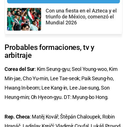
Con una fiesta en el Azteca y el
triunfo de México, comenzó el
Mundial 2026
Probables formaciones, tv y
arbitraje
Corea del Sur
: Kim Seung-gyu; Seol Young-woo, Kim
Min-jae, Cho Yu-min, Lee Tae-seok; Paik Seung-ho,
Hwang In-beom; Lee Kang-in, Lee Jae-sung, Son
Heung-min; Oh Hyeon-gyu. DT: Myung-bo Hong.
Rep. Checa
: Matěj Kovář; Štěpán Chaloupek, Robin
Hranáč, Ladislav Krejčí; Vladimír Coufal, Lukáš Provod,