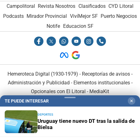
Campolitoral
Revista Nosotros
Clasificados
CYD Litoral
Podcasts
Mirador Provincial
VivíMejor SF
Puerto Negocios
Notife
Educacion SF
Hemeroteca Digital (1930-1979)
-
Receptorías de avisos
-
Administración y Publicidad
-
Elementos institucionales
-
Opcionales con El Litoral
-
MediaKit
TE PUEDE INTERESAR
✕
El Litoral es miembro de:
DEPORTES
Uruguay tiene nuevo DT tras la salida de
Bielsa