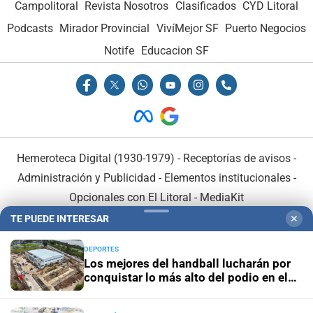
Campolitoral
Revista Nosotros
Clasificados
CYD Litoral
Podcasts
Mirador Provincial
VivíMejor SF
Puerto Negocios
Notife
Educacion SF
Hemeroteca Digital (1930-1979)
-
Receptorías de avisos
-
Administración y Publicidad
-
Elementos institucionales
-
Opcionales con El Litoral
-
MediaKit
TE PUEDE INTERESAR
✕
El Litoral es miembro de:
DEPORTES
Los mejores del handball lucharán por
conquistar lo más alto del podio en el
Invencible Santa Fe