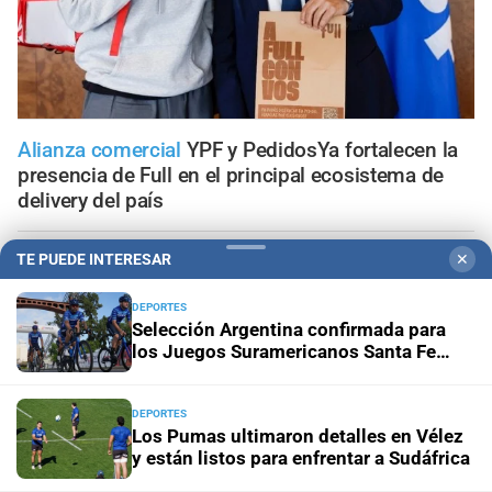
Alianza comercial
YPF y PedidosYa fortalecen la
presencia de Full en el principal ecosistema de
delivery del país
Propiedad privada y derechos
Fiscalías ambientales
TE PUEDE INTERESAR
✕
cuestionan la reforma por su posible regresión en
materia ambiental
DEPORTES
Selección Argentina confirmada para
los Juegos Suramericanos Santa Fe
El diario cumple 108 años
10 hechos que marcaron la
2026
historia de Santa Fe, vistos desde la óptica de El Litoral
DEPORTES
Los Pumas ultimaron detalles en Vélez
Trabajo, fe y esperanza
¿Qué se le pide a San Cayetano?
y están listos para enfrentar a Sudáfrica
La celebración del 7 de agosto que vuelve a reunir a miles
de fieles