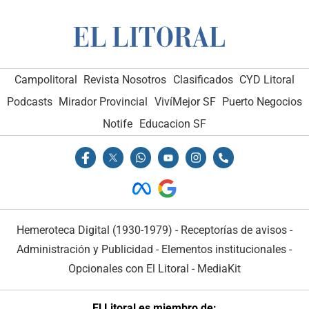
Campolitoral
Revista Nosotros
Clasificados
CYD Litoral
Podcasts
Mirador Provincial
VivíMejor SF
Puerto Negocios
Notife
Educacion SF
Hemeroteca Digital (1930-1979)
-
Receptorías de avisos
-
Administración y Publicidad
-
Elementos institucionales
-
Opcionales con El Litoral
-
MediaKit
El Litoral es miembro de: