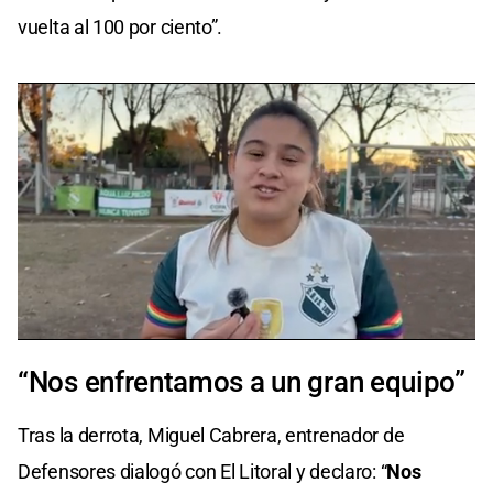
vuelta al 100 por ciento”.
0
seconds
“Nos enfrentamos a un gran equipo”
of
0
seconds
Tras la derrota, Miguel Cabrera, entrenador de
Defensores dialogó con El Litoral y declaro: “
Nos