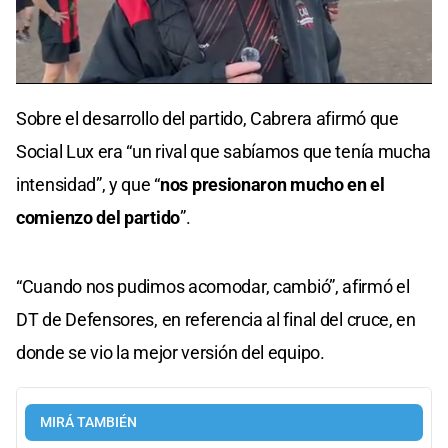
0
seconds
Sobre el desarrollo del partido, Cabrera afirmó que
of
0
Social Lux era “un rival que sabíamos que tenía mucha
seconds
intensidad”, y que “
nos presionaron mucho en el
comienzo del partido
”.
“Cuando nos pudimos acomodar, cambió”, afirmó el
DT de Defensores, en referencia al final del cruce, en
donde se vio la mejor versión del equipo.
MIRÁ TAMBIÉN