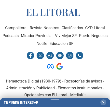
Campolitoral
Revista Nosotros
Clasificados
CYD Litoral
Podcasts
Mirador Provincial
VivíMejor SF
Puerto Negocios
Notife
Educacion SF
Hemeroteca Digital (1930-1979)
-
Receptorías de avisos
-
Administración y Publicidad
-
Elementos institucionales
-
Opcionales con El Litoral
-
MediaKit
TE PUEDE INTERESAR
✕
El Litoral es miembro de: