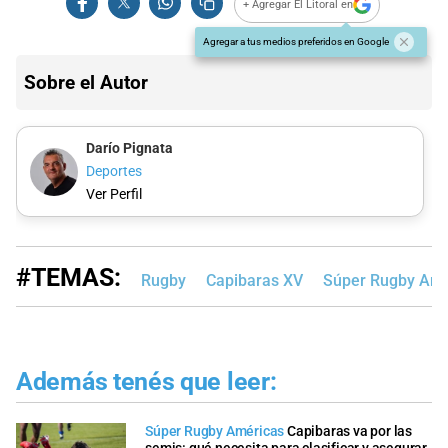
+ Agregar El Litoral en
Agregar a tus medios preferidos en Google
Sobre el Autor
Darío Pignata
Deportes
Ver Perfil
#TEMAS:
Rugby
Capibaras XV
Súper Rugby Amé
Además tenés que leer:
Súper Rugby Américas
Capibaras va por las