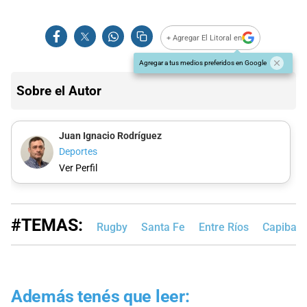
+ Agregar El Litoral en
Agregar a tus medios preferidos en Google
Sobre el Autor
Juan Ignacio Rodríguez
Deportes
Ver Perfil
#TEMAS:
Rugby
Santa Fe
Entre Ríos
Capibara
Además tenés que leer: