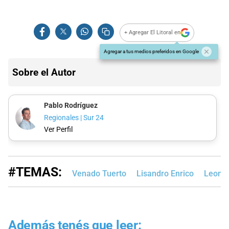
+ Agregar El Litoral en
Agregar a tus medios preferidos en Google
Sobre el Autor
Pablo Rodríguez
Regionales | Sur 24
Ver Perfil
#TEMAS:
Venado Tuerto
Lisandro Enrico
Leonel
Además tenés que leer: