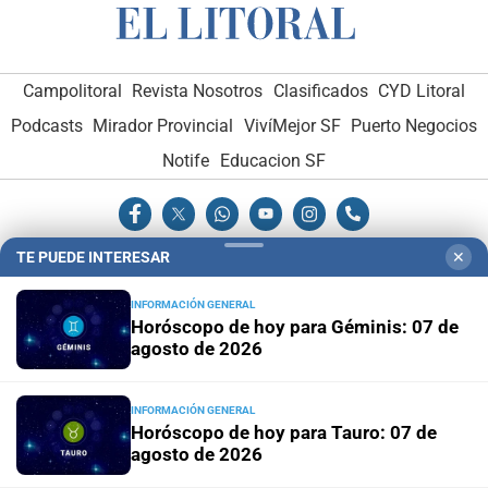
Campolitoral
Revista Nosotros
Clasificados
CYD Litoral
Podcasts
Mirador Provincial
VivíMejor SF
Puerto Negocios
Notife
Educacion SF
TE PUEDE INTERESAR
✕
INFORMACIÓN GENERAL
Horóscopo de hoy para Géminis: 07 de
Hemeroteca Digital (1930-1979)
-
Receptorías de avisos
-
agosto de 2026
Administración y Publicidad
-
Elementos institucionales
-
Opcionales con El Litoral
-
MediaKit
INFORMACIÓN GENERAL
Horóscopo de hoy para Tauro: 07 de
El Litoral es miembro de:
agosto de 2026