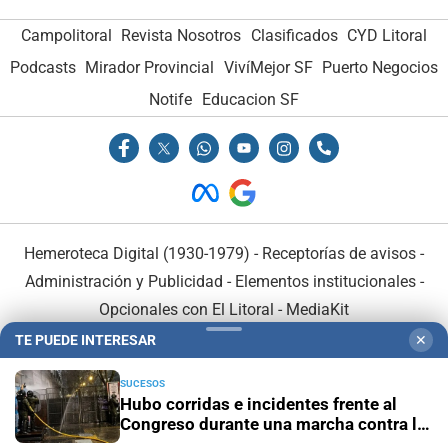
Campolitoral
Revista Nosotros
Clasificados
CYD Litoral
Podcasts
Mirador Provincial
VivíMejor SF
Puerto Negocios
Notife
Educacion SF
Hemeroteca Digital (1930-1979)
-
Receptorías de avisos
-
Administración y Publicidad
-
Elementos institucionales
-
Opcionales con El Litoral
-
MediaKit
TE PUEDE INTERESAR
✕
El Litoral es miembro de:
SUCESOS
Hubo corridas e incidentes frente al
Congreso durante una marcha contra la
ley de propiedad privada