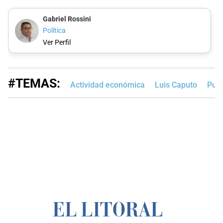
Gabriel Rossini
Política
Ver Perfil
#TEMAS:
Actividad económica
Luis Caputo
Pue