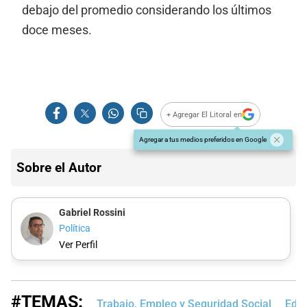
debajo del promedio considerando los últimos
doce meses.
+ Agregar El Litoral en
Agregar a tus medios preferidos en Google
Sobre el Autor
Gabriel Rossini
Política
Ver Perfil
#TEMAS:
Trabajo, Empleo y Seguridad Social
Edic