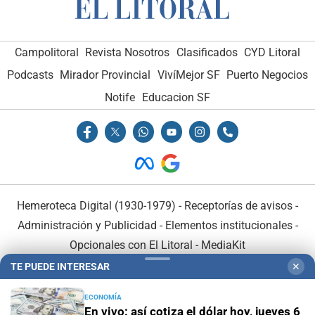
Campolitoral
Revista Nosotros
Clasificados
CYD Litoral
Podcasts
Mirador Provincial
VivíMejor SF
Puerto Negocios
Notife
Educacion SF
Hemeroteca Digital (1930-1979)
-
Receptorías de avisos
-
Administración y Publicidad
-
Elementos institucionales
-
Opcionales con El Litoral
-
MediaKit
TE PUEDE INTERESAR
✕
El Litoral es miembro de:
ECONOMÍA
En vivo: así cotiza el dólar hoy, jueves 6