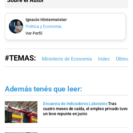
Sobre el Autor
Ignacio Hintermeister
Politica y Economía.
Ver Perfil
#TEMAS:
Ministerio de Economía
Indec
Última N
Además tenés que leer:
Encuesta de Indicadores Laborales
Tras
cuatro meses de caída, el empleo privado tuvo
un leve repunte en junio