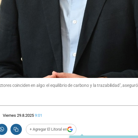
ores coinciden en algo: el equilibrio de carbono y la trazabilidad", asegur
Viernes 29.8.2025
9:01
+ Agregar El Litoral en