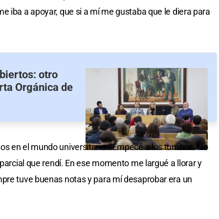
e iba a apoyar, que si a mí me gustaba que le diera para
iertos: otro
arta Orgánica de
os en el mundo universitario. "Empecé a los tumbos. No
 parcial que rendí. En ese momento me largué a llorar y
mpre tuve buenas notas y para mí desaprobar era un