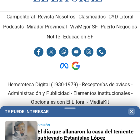
Campolitoral
Revista Nosotros
Clasificados
CYD Litoral
Podcasts
Mirador Provincial
VivíMejor SF
Puerto Negocios
Notife
Educacion SF
Hemeroteca Digital (1930-1979)
-
Receptorías de avisos
-
Administración y Publicidad
-
Elementos institucionales
-
Opcionales con El Litoral
-
MediaKit
TE PUEDE INTERESAR
✕
El Litoral es miembro de:
OPINIÓN
El día que allanaron la casa del teniente
sublevado Estanislao López