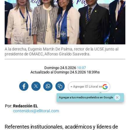
A la derecha, Eugenio Martín De Palma, rector de la UCSF, junto al
presidente de OMAEC, Alfonso Giraldo Saavedra.
Domingo 24.5.2026
10:37
Actualizado al
Domingo 24.5.2026
18:39
hs
+ Agregar El Litoral en
Agregar a tus medios preferidos en Google
Por:
Redacción EL
contenidos@ellitoral.com
Referentes institucionales, académicos y líderes de