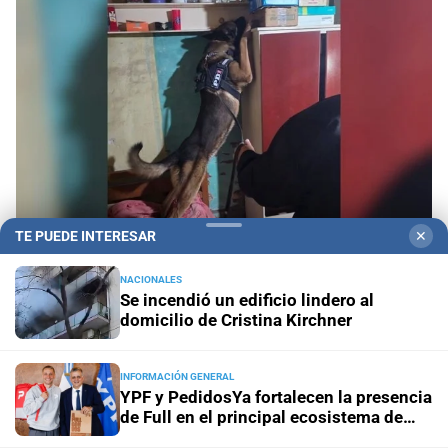
TE PUEDE INTERESAR
✕
NACIONALES
Allanamientos simultáneos
Diez detenidos por un
Se incendió un edificio lindero al
megaoperativo contra el microtráfico en San
domicilio de Cristina Kirchner
Justo
INFORMACIÓN GENERAL
Conflicto judicial
Buscan identificar a los autores de las
YPF y PedidosYa fortalecen la presencia
amenazas contra un médico, un abogado y un periodista
de Full en el principal ecosistema de
delivery del país