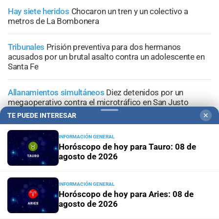
Hay siete heridos
Chocaron un tren y un colectivo a
metros de La Bombonera
Tribunales
Prisión preventiva para dos hermanos
acusados por un brutal asalto contra un adolescente en
Santa Fe
Allanamientos simultáneos
Diez detenidos por un
megaoperativo contra el microtráfico en San Justo
TE PUEDE INTERESAR
✕
Conflicto judicial
Buscan identificar a los autores de las
amenazas contra un médico, un abogado y un periodista
INFORMACIÓN GENERAL
Horóscopo de hoy para Tauro: 08 de
agosto de 2026
INFORMACIÓN GENERAL
Horóscopo de hoy para Aries: 08 de
+
Información General
agosto de 2026