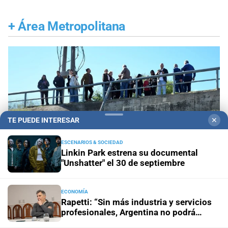
+
Área Metropolitana
TE PUEDE INTERESAR
✕
ESCENARIOS & SOCIEDAD
Linkin Park estrena su documental
"Unshatter" el 30 de septiembre
ECONOMÍA
Ante el fenómeno de El Niño
El mapa que protege
Rapetti: “Sin más industria y servicios
profesionales, Argentina no podrá
a Santa Fe del agua: dónde están los 54 puntos
mejorar su calidad de vida”
de bombeo