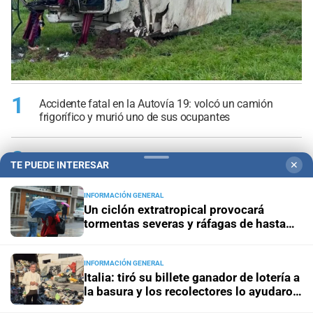
1
Accidente fatal en la Autovía 19: volcó un camión
frigorífico y murió uno de sus ocupantes
2
Un ciclón extratropical provocará tormentas severas y
TE PUEDE INTERESAR
✕
ráfagas de hasta 100 km/h
INFORMACIÓN GENERAL
3
Un ciclón extratropical provocará
Italia: tiró su billete ganador de lotería a la basura y los
tormentas severas y ráfagas de hasta
recolectores lo ayudaron a recuperarlo
100 km/h
4
Quini 6: estos son los números favorecidos
INFORMACIÓN GENERAL
Italia: tiró su billete ganador de lotería a
la basura y los recolectores lo ayudaron
5
a recuperarlo
Otro tren descarrilado en la zona oeste y un nuevo