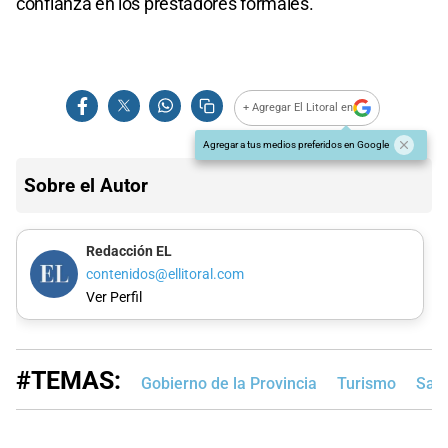
confianza en los prestadores formales.
+ Agregar El Litoral en
Agregar a tus medios preferidos en Google
Sobre el Autor
Redacción EL
contenidos@ellitoral.com
Ver Perfil
#TEMAS:
Gobierno de la Provincia
Turismo
Sant