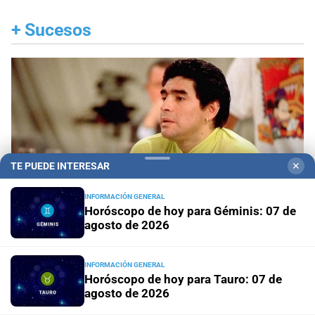
+
Sucesos
TE PUEDE INTERESAR
✕
INFORMACIÓN GENERAL
Horóscopo de hoy para Géminis: 07 de
agosto de 2026
INFORMACIÓN GENERAL
Juicio oral
Declaración clave: el enfermero
Horóscopo de hoy para Tauro: 07 de
aseguró que Maradona “fue al baño” la noche
agosto de 2026
anterior a su muerte