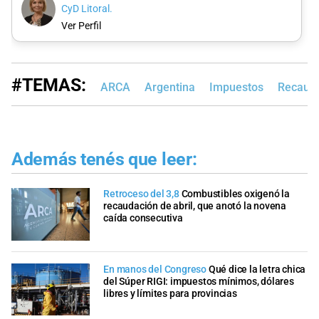
CyD Litoral.
Ver Perfil
#TEMAS:
ARCA
Argentina
Impuestos
Recauda
Además tenés que leer:
Retroceso del 3,8
Combustibles oxigenó la
recaudación de abril, que anotó la novena
caída consecutiva
En manos del Congreso
Qué dice la letra chica
del Súper RIGI: impuestos mínimos, dólares
libres y límites para provincias