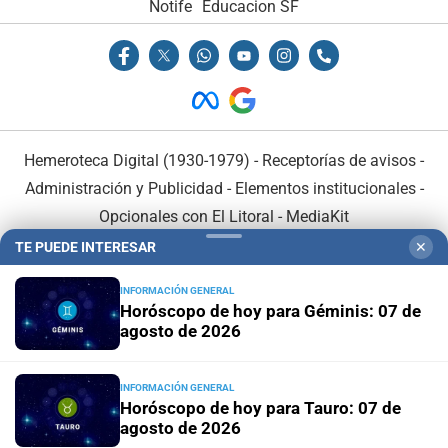
Notife
Educacion SF
Hemeroteca Digital (1930-1979)
-
Receptorías de avisos
-
Administración y Publicidad
-
Elementos institucionales
-
Opcionales con El Litoral
-
MediaKit
TE PUEDE INTERESAR
✕
El Litoral es miembro de:
INFORMACIÓN GENERAL
Horóscopo de hoy para Géminis: 07 de
agosto de 2026
INFORMACIÓN GENERAL
En Asociación con:
Horóscopo de hoy para Tauro: 07 de
agosto de 2026