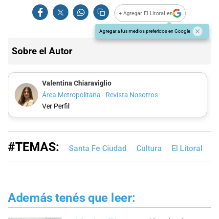
+ Agregar El Litoral en
Agregar a tus medios preferidos en Google
Sobre el Autor
Valentina Chiaraviglio
Área Metropolitana - Revista Nosotros
Ver Perfil
#TEMAS:
Santa Fe Ciudad
Cultura
El Litoral
E
Además tenés que leer: