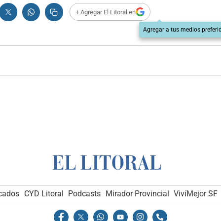
+ Agregar El Litoral en
Agregar a tus medios preferi
icados
CYD Litoral
Podcasts
Mirador Provincial
VivíMejor SF