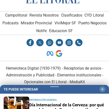
Campolitoral
Revista Nosotros
Clasificados
CYD Litoral
Podcasts
Mirador Provincial
VivíMejor SF
Puerto Negocios
Notife
Educacion SF
Hemeroteca Digital (1930-1979)
-
Receptorías de avisos
-
Administración y Publicidad
-
Elementos institucionales
-
Opcionales con El Litoral
-
MediaKit
TE PUEDE INTERESAR
✕
El Litoral es miembro de:
INFORMACIÓN GENERAL
Día Internacional de la Cerveza: por qué