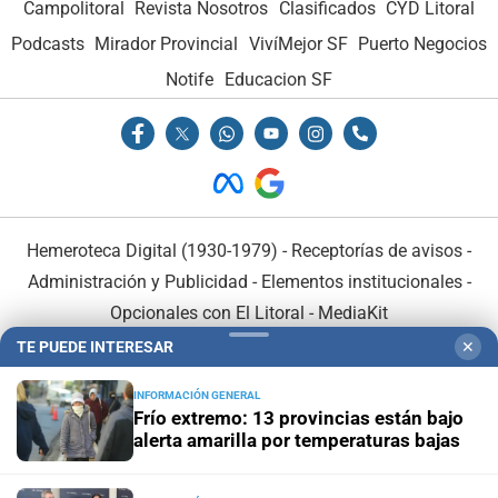
Campolitoral
Revista Nosotros
Clasificados
CYD Litoral
Podcasts
Mirador Provincial
VivíMejor SF
Puerto Negocios
Notife
Educacion SF
Hemeroteca Digital (1930-1979)
-
Receptorías de avisos
-
Administración y Publicidad
-
Elementos institucionales
-
Opcionales con El Litoral
-
MediaKit
TE PUEDE INTERESAR
✕
El Litoral es miembro de:
INFORMACIÓN GENERAL
Frío extremo: 13 provincias están bajo
alerta amarilla por temperaturas bajas