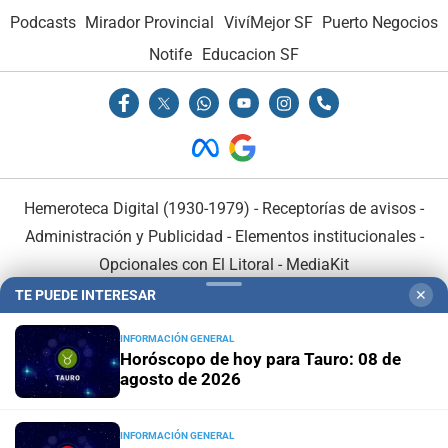
Podcasts
Mirador Provincial
VivíMejor SF
Puerto Negocios
Notife
Educacion SF
Hemeroteca Digital (1930-1979)
-
Receptorías de avisos
-
Administración y Publicidad
-
Elementos institucionales
-
Opcionales con El Litoral
-
MediaKit
TE PUEDE INTERESAR
✕
El Litoral es miembro de:
INFORMACIÓN GENERAL
Horóscopo de hoy para Tauro: 08 de
agosto de 2026
INFORMACIÓN GENERAL