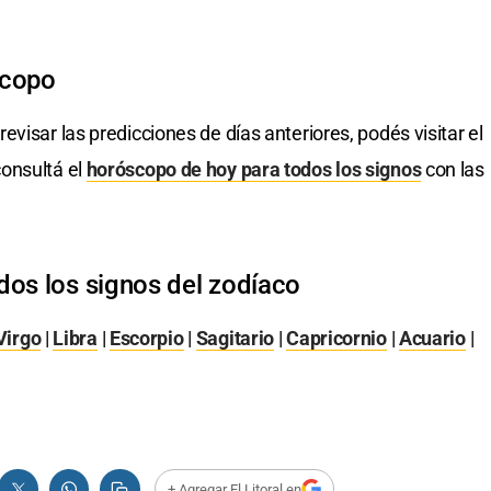
scopo
revisar las predicciones de días anteriores, podés visitar el
onsultá el
horóscopo de hoy para todos los signos
con las
dos los signos del zodíaco
Virgo
|
Libra
|
Escorpio
|
Sagitario
|
Capricornio
|
Acuario
|
+ Agregar El Litoral en