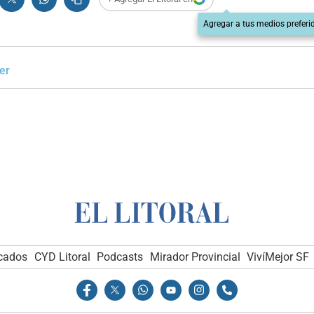
Agregar a tus medios preferi
er
icados
CYD Litoral
Podcasts
Mirador Provincial
VivíMejor SF