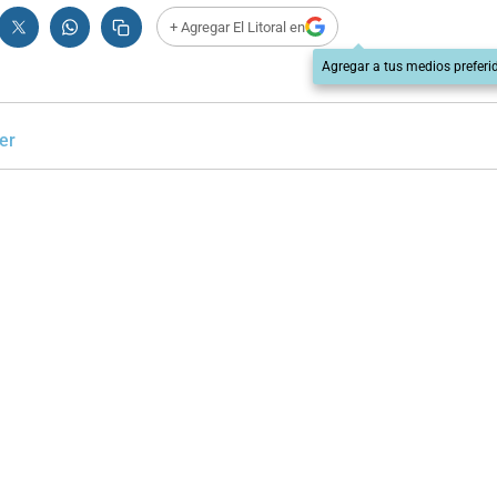
+ Agregar El Litoral en
Agregar a tus medios preferi
er