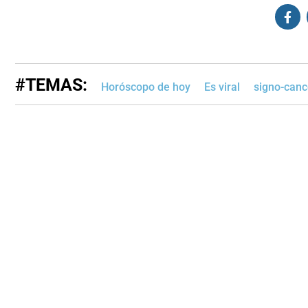
#TEMAS:
Horóscopo de hoy
Es viral
signo-canc