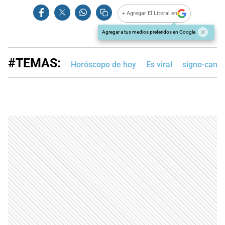
+ Agregar El Litoral en
Agregar a tus medios preferidos en Google
#TEMAS:
Horóscopo de hoy
Es viral
signo-canc