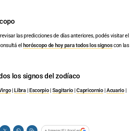
scopo
revisar las predicciones de días anteriores, podés visitar el
onsultá el
horóscopo de hoy para todos los signos
con las
dos los signos del zodíaco
Virgo
|
Libra
|
Escorpio
|
Sagitario
|
Capricornio
|
Acuario
|
+ Agregar El Litoral en