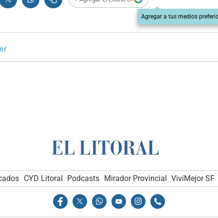
Agregar a tus medios preferi
er
icados
CYD Litoral
Podcasts
Mirador Provincial
VivíMejor SF