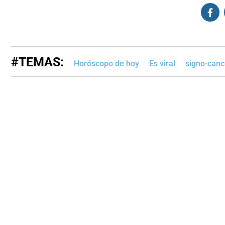
#TEMAS:
Horóscopo de hoy
Es viral
signo-canc