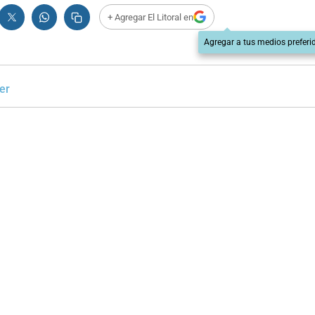
+ Agregar El Litoral en
Agregar a tus medios preferi
er