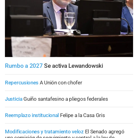
Rumbo a 2027
Se activa Lewandowski
Repercusiones
A Unión con chofer
Justicia
Guiño santafesino a pliegos federales
Reemplazo institucional
Felipe a la Casa Gris
Modificaciones y tratamiento veloz
El Senado agregó
una comisión de seguimiento y control a la ley de