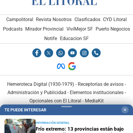
Campolitoral
Revista Nosotros
Clasificados
CYD Litoral
Podcasts
Mirador Provincial
VivíMejor SF
Puerto Negocios
Notife
Educacion SF
Hemeroteca Digital (1930-1979)
-
Receptorías de avisos
-
Administración y Publicidad
-
Elementos institucionales
-
Opcionales con El Litoral
-
MediaKit
TE PUEDE INTERESAR
✕
El Litoral es miembro de:
INFORMACIÓN GENERAL
Frío extremo: 13 provincias están bajo