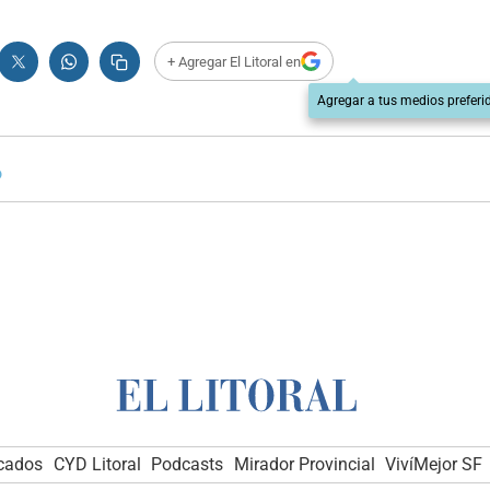
+ Agregar El Litoral en
Agregar a tus medios preferi
o
icados
CYD Litoral
Podcasts
Mirador Provincial
VivíMejor SF