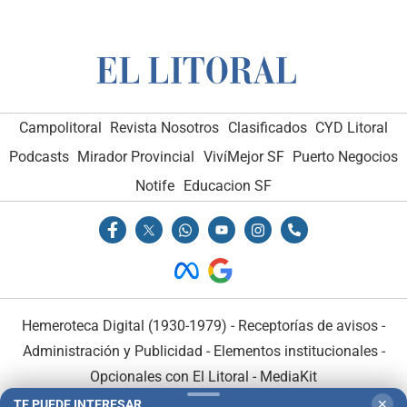
Campolitoral
Revista Nosotros
Clasificados
CYD Litoral
Podcasts
Mirador Provincial
VivíMejor SF
Puerto Negocios
Notife
Educacion SF
Hemeroteca Digital (1930-1979)
-
Receptorías de avisos
-
Administración y Publicidad
-
Elementos institucionales
-
Opcionales con El Litoral
-
MediaKit
TE PUEDE INTERESAR
✕