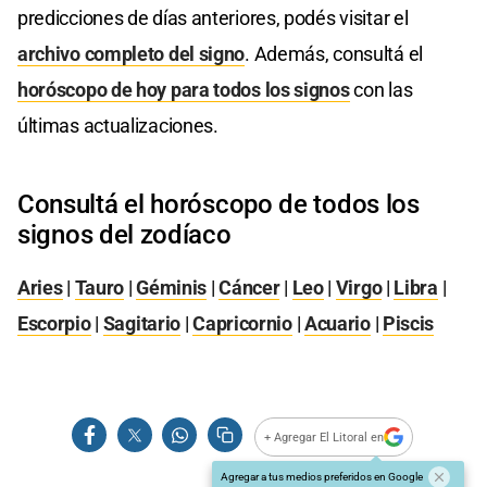
predicciones de días anteriores, podés visitar el
archivo completo del signo
. Además, consultá el
horóscopo de hoy para todos los signos
con las
últimas actualizaciones.
Consultá el horóscopo de todos los
signos del zodíaco
Aries
|
Tauro
|
Géminis
|
Cáncer
|
Leo
|
Virgo
|
Libra
|
Escorpio
|
Sagitario
|
Capricornio
|
Acuario
|
Piscis
+ Agregar El Litoral en
Agregar a tus medios preferidos en Google