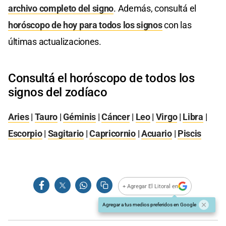
archivo completo del signo
. Además, consultá el
horóscopo de hoy para todos los signos
con las
últimas actualizaciones.
Consultá el horóscopo de todos los
signos del zodíaco
Aries
|
Tauro
|
Géminis
|
Cáncer
|
Leo
|
Virgo
|
Libra
|
Escorpio
|
Sagitario
|
Capricornio
|
Acuario
|
Piscis
+ Agregar El Litoral en
Agregar a tus medios preferidos en Google