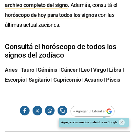
archivo completo del signo
. Además, consultá el
horóscopo de hoy para todos los signos
con las
últimas actualizaciones.
Consultá el horóscopo de todos los
signos del zodíaco
Aries
|
Tauro
|
Géminis
|
Cáncer
|
Leo
|
Virgo
|
Libra
|
Escorpio
|
Sagitario
|
Capricornio
|
Acuario
|
Piscis
+ Agregar El Litoral en
Agregar a tus medios preferidos en Google