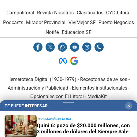
Campolitoral
Revista Nosotros
Clasificados
CYD Litoral
Podcasts
Mirador Provincial
VivíMejor SF
Puerto Negocios
Notife
Educacion SF
Hemeroteca Digital (1930-1979)
-
Receptorías de avisos
-
Administración y Publicidad
-
Elementos institucionales
-
Opcionales con El Litoral
-
MediaKit
TE PUEDE INTERESAR
✕
El Litoral es miembro de:
INFORMACIÓN GENERAL
Quini 6: pozo de $20.000 millones, con
3 millones de dólares del Siempre Sale