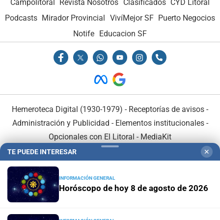
Campolitoral
Revista Nosotros
Clasificados
CYD Litoral
Podcasts
Mirador Provincial
VivíMejor SF
Puerto Negocios
Notife
Educacion SF
Hemeroteca Digital (1930-1979)
-
Receptorías de avisos
-
Administración y Publicidad
-
Elementos institucionales
-
Opcionales con El Litoral
-
MediaKit
TE PUEDE INTERESAR
✕
El Litoral es miembro de:
INFORMACIÓN GENERAL
Horóscopo de hoy 8 de agosto de 2026