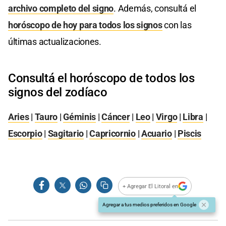
archivo completo del signo
. Además, consultá el
horóscopo de hoy para todos los signos
con las
últimas actualizaciones.
Consultá el horóscopo de todos los
signos del zodíaco
Aries
|
Tauro
|
Géminis
|
Cáncer
|
Leo
|
Virgo
|
Libra
|
Escorpio
|
Sagitario
|
Capricornio
|
Acuario
|
Piscis
+ Agregar El Litoral en
Agregar a tus medios preferidos en Google