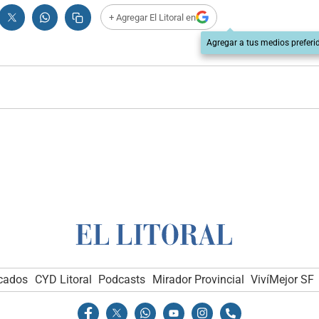
+ Agregar El Litoral en
Agregar a tus medios preferi
icados
CYD Litoral
Podcasts
Mirador Provincial
VivíMejor SF