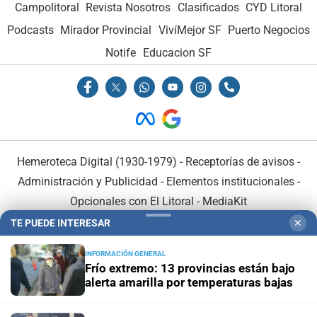
Campolitoral
Revista Nosotros
Clasificados
CYD Litoral
Podcasts
Mirador Provincial
VivíMejor SF
Puerto Negocios
Notife
Educacion SF
Hemeroteca Digital (1930-1979)
-
Receptorías de avisos
-
Administración y Publicidad
-
Elementos institucionales
-
Opcionales con El Litoral
-
MediaKit
TE PUEDE INTERESAR
✕
El Litoral es miembro de:
INFORMACIÓN GENERAL
Frío extremo: 13 provincias están bajo
alerta amarilla por temperaturas bajas